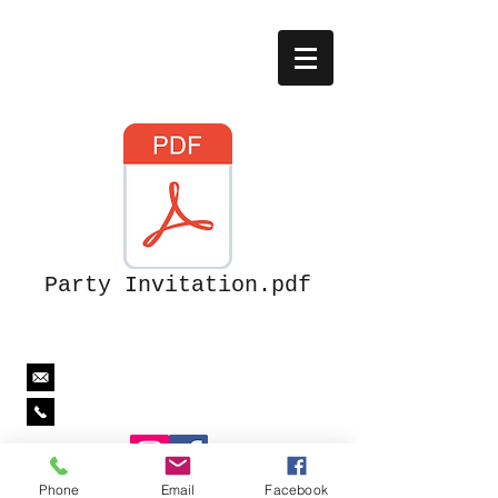
Party Invitation.pdf
jim@paintballzonehouston.com
281-660-0663
Phone
Email
Facebook
Llámenos si tiene alguna pregunta, estamos disponibles