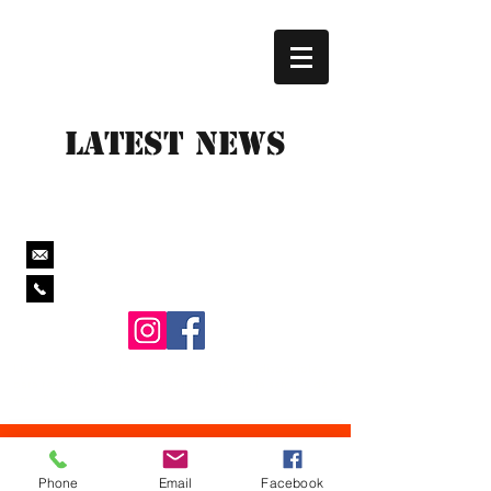
Latest News
jim@paintballzonehouston.com
281-660-0663
Llámenos si tiene alguna pregunta, estamos disponibles
para responder sus preguntas los 7 días de la semana de 8
am a 8 pm.
© 2000 por Paintball Zone Action Park.
Phone
Email
Facebook